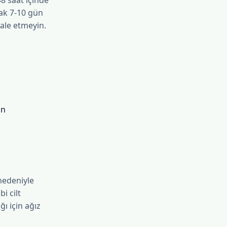
8 saat içinde
cak 7-10 gün
ale etmeyin.
in
 nedeniyle
i cilt
ı için ağız