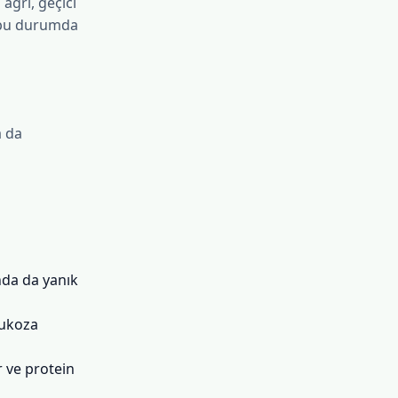
ağrı, geçici
; bu durumda
a da
da da yanık
mukoza
 ve protein