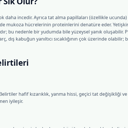
 Sık Olur?
 daha incedir. Ayrıca tat alma papillaları (özellikle ucunda) 
çinde mukoza hücrelerinin proteinlerini denatüre eder. Yetişk
dır; bu nedenle bir yudumda bile yüzeysel yanık oluşabilir. P
harç, dış kabuğun yanıltıcı sıcaklığının çok üzerinde olabilir
lirtileri
rtiler hafif kızarıklık, yanma hissi, geçici tat değişikliği ve ha
n iyileşir.