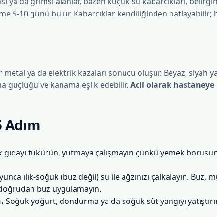
 ya da grimsi alanlar, bazen küçük su kabarcıkları, belirgin 
me 5-10 günü bulur. Kabarcıklar kendiliğinden patlayabilir
 metal ya da elektrik kazaları sonucu oluşur. Beyaz, siyah y
ma güçlüğü ve kanama eşlik edebilir.
Acil olarak hastaneye
 5 Adım
k gıdayı tükürün, yutmaya çalışmayın çünkü yemek borusun
unca ılık-soğuk (buz değil) su ile ağzınızı çalkalayın. Buz, 
in doğrudan buz uygulamayın.
n.
Soğuk yoğurt, dondurma ya da soğuk süt yangıyı yatıştırır