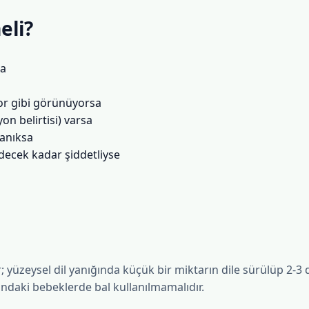
eli?
sa
ıyor gibi görünüyorsa
on belirtisi) varsa
yanıksa
ecek kadar şiddetliyse
r; yüzeysel dil yanığında küçük bir miktarın dile sürülüp 2-3
ltındaki bebeklerde bal kullanılmamalıdır.