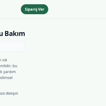
Sipariş Ver
ru Bakım
n sık
mlidir; bu
ilk yardım
bilimsel
uza danışın.