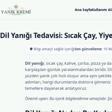
İçeriğe atla
Ana Sayfa
Kullanım Al
Asırlık Yanık Kremi
Dil Yanığı Tedavisi: Sıcak Çay, Y
🛡️ Bilgi amaçlı sağlık içeriği
Son güncelleme:
10 M
Dil yanığı
, sıcak çay, kahve, çorba, pizza ya d
karşılaşılan günlük yaralanmalardan biridir. D
yüzden yanık çok hızlı oluşur ama aynı şekilde h
adımları, hangi durumlarda doktora gitmeniz ge
temellere dayanarak anlatıyoruz.
Önemli uyarı: Bu içerik bilgilendirme amaçlıdır. Ş