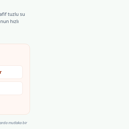
fif tuzlu su
un hızlı
r
larda mutlaka bir