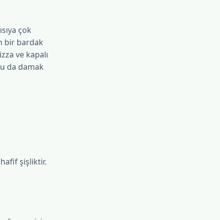
ısıya çok
in bir bardak
izza ve kapalı
; bu da damak
fif şişliktir.