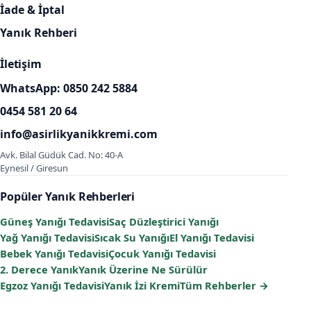
İade & İptal
Yanık Rehberi
İletişim
WhatsApp: 0850 242 5884
0454 581 20 64
info@asirlikyanikkremi.com
Avk. Bilal Güdük Cad. No: 40-A
Eynesil / Giresun
Popüler Yanık Rehberleri
Güneş Yanığı Tedavisi
Saç Düzleştirici Yanığı
Yağ Yanığı Tedavisi
Sıcak Su Yanığı
El Yanığı Tedavisi
Bebek Yanığı Tedavisi
Çocuk Yanığı Tedavisi
2. Derece Yanık
Yanık Üzerine Ne Sürülür
Egzoz Yanığı Tedavisi
Yanık İzi Kremi
Tüm Rehberler →