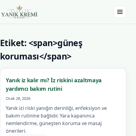
İçeriğe atla
Menüyü a
Asırlık Yanık Kremi
Etiket: <span>güneş
koruması</span>
Yanık iz kalır mı? İz riskini azaltmaya
yardımcı bakım rutini
Ocak 28, 2026
Yanık izi riski yanığın derinliği, enfeksiyon ve
bakım rutinine bağlıdır. Yara kapanınca
nemlendirme, güneşten koruma ve masaj
önerileri.