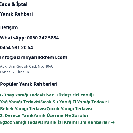
İade & İptal
Yanık Rehberi
İletişim
WhatsApp: 0850 242 5884
0454 581 20 64
info@asirlikyanikkremi.com
Avk. Bilal Güdük Cad. No: 40-A
Eynesil / Giresun
Popüler Yanık Rehberleri
Güneş Yanığı Tedavisi
Saç Düzleştirici Yanığı
Yağ Yanığı Tedavisi
Sıcak Su Yanığı
El Yanığı Tedavisi
Bebek Yanığı Tedavisi
Çocuk Yanığı Tedavisi
2. Derece Yanık
Yanık Üzerine Ne Sürülür
Egzoz Yanığı Tedavisi
Yanık İzi Kremi
Tüm Rehberler →