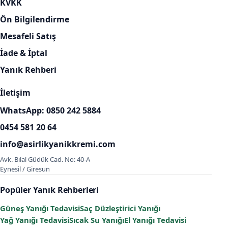
KVKK
Ön Bilgilendirme
Mesafeli Satış
İade & İptal
Yanık Rehberi
İletişim
WhatsApp: 0850 242 5884
0454 581 20 64
info@asirlikyanikkremi.com
Avk. Bilal Güdük Cad. No: 40-A
Eynesil / Giresun
Popüler Yanık Rehberleri
Güneş Yanığı Tedavisi
Saç Düzleştirici Yanığı
Yağ Yanığı Tedavisi
Sıcak Su Yanığı
El Yanığı Tedavisi