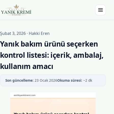
İçeriğe atla
Menüyü a
Asırlık Yanık Kremi
Şubat 3, 2026
·
Hakki Eren
Yanık bakım ürünü seçerken
kontrol listesi: içerik, ambalaj,
kullanım amacı
Son güncelleme:
23 Ocak 2026
Okuma süresi:
~2 dk