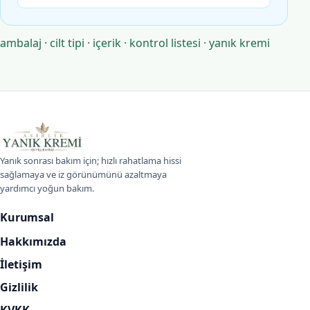
ambalaj
·
cilt tipi
·
içerik
·
kontrol listesi
·
yanık kremi
Asırlık Yanık Kremi
Yanık sonrası bakım için; hızlı rahatlama hissi
sağlamaya ve iz görünümünü azaltmaya
yardımcı yoğun bakım.
Kurumsal
Hakkımızda
İletişim
Gizlilik
KVKK