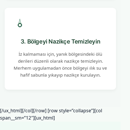
3. Bölgeyi Nazikçe Temizleyin
İz kalmaması için, yanık bölgesindeki ölü
derileri düzenli olarak nazikçe temizleyin.
Merhem uygulamadan önce bölgeyi ılık su ve
hafif sabunla yıkayıp nazikçe kurulayın.
[/ux_html][/col][/row] [row style=”collapse”][col
span__sm=”12″][ux_html]