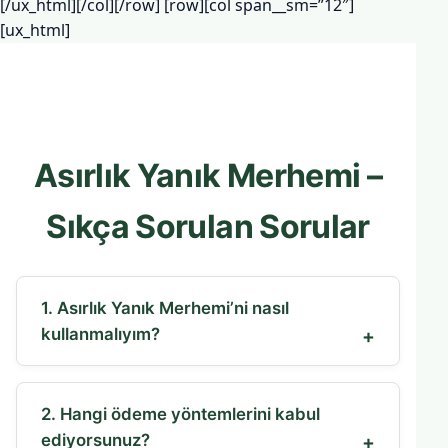
[/ux_html][/col][/row] [row][col span__sm=”12″]
[ux_html]
Asırlık Yanık Merhemi –
Sıkça Sorulan Sorular
1. Asırlık Yanık Merhemi’ni nasıl
kullanmalıyım?
2. Hangi ödeme yöntemlerini kabul
ediyorsunuz?