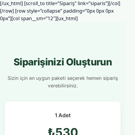
[/ux_html] [scroll_to title=”Sipariş” link=”siparis”][/col]
[/row] [row style=”collapse” padding=”0px 0px 0px
0px”][col span__sm=”12″][ux_html]
Siparişinizi Oluşturun
Sizin için en uygun paketi seçerek hemen sipariş
verebilirsiniz.
1 Adet
₺530