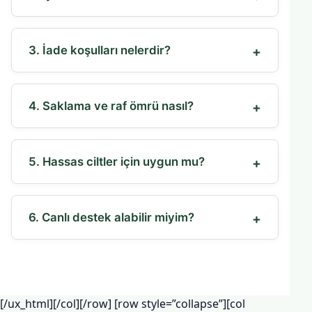
3. İade koşulları nelerdir?
4. Saklama ve raf ömrü nasıl?
5. Hassas ciltler için uygun mu?
6. Canlı destek alabilir miyim?
[/ux_html][/col][/row] [row style=”collapse”][col