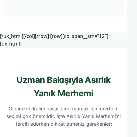
[/ux_html][/col][/row] [row][col span__sm=”12″]
[ux_html]
Uzman Bakışıyla Asırlık
Yanık Merhemi
Cildinizde kalıcı hasar bırakmamak için merhem
seçimi çok önemlidir. İşte Asırlık Yanık Merhemi’ni
tercih ederken dikkat etmeniz gerekenler: