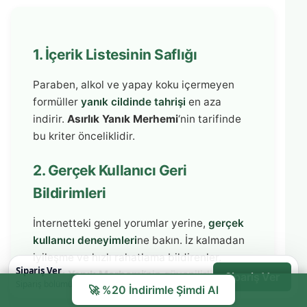
1. İçerik Listesinin Saflığı
Paraben, alkol ve yapay koku içermeyen
formüller
yanık cildinde tahrişi
en aza
indirir.
Asırlık Yanık Merhemi
‘nin tarifinde
bu kriter önceliklidir.
2. Gerçek Kullanıcı Geri
Bildirimleri
İnternetteki genel yorumlar yerine,
gerçek
kullanıcı deneyimleri
ne bakın. İz kalmadan
iyileşme ve hızlı rahatlama bildirenler,
Sipariş Ver
Asırlık Yanık Merhemi
‘nin güvenilirliğini
Sipariş Ver
Sipariş bölümüne hızlıca git
🚀 %20 İndirimle Şimdi Al
gösterir.