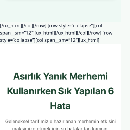
[/ux_html][/col][/row] [row style=”collapse”][col
span__sm=”12″][ux_html]
[/ux_html][/col][/row] [row
style=”collapse”][col span__sm=”12″][ux_html]
Asırlık Yanık Merhemi
Kullanırken Sık Yapılan 6
Hata
Geleneksel tarifimizle hazırlanan merhemin etkisini
maksimize etmek için şu hatalardan kaçının: