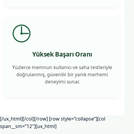
Yüksek Başarı Oranı
Yüzlerce memnun kullanıcı ve saha testleriyle
doğrulanmış, güvenilir bir yanık merhemi
deneyimi sunar.
[/ux_html][/col][/row] [row style=”collapse”][col
span__sm=”12″][ux_html]