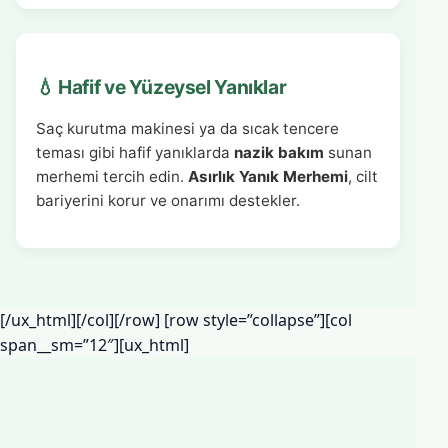
💧 Hafif ve Yüzeysel Yanıklar
Saç kurutma makinesi ya da sıcak tencere
teması gibi hafif yanıklarda
nazik bakım
sunan
merhemi tercih edin.
Asırlık Yanık Merhemi
, cilt
bariyerini korur ve onarımı destekler.
[/ux_html][/col][/row] [row style=”collapse”][col
span__sm=”12″][ux_html]