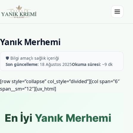
İçeriğe atla
Menüyü a
Asırlık Yanık Kremi
Yanık Merhemi
🛡️ Bilgi amaçlı sağlık içeriği
Son güncelleme:
18 Ağustos 2025
Okuma süresi:
~9 dk
[row style=”collapse” col_style=”divided”][col span=”6″
span__sm=”12″][ux_html]
En İyi
Yanık Merhemi