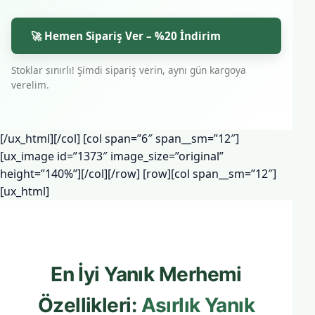
🚀 Hemen Sipariş Ver – %20 İndirim
Stoklar sınırlı! Şimdi sipariş verin, aynı gün kargoya
verelim.
[/ux_html][/col] [col span=”6″ span__sm=”12″]
[ux_image id=”1373″ image_size=”original”
height=”140%”][/col][/row] [row][col span__sm=”12″]
[ux_html]
En İyi Yanık Merhemi
Özellikleri:
Asırlık Yanık